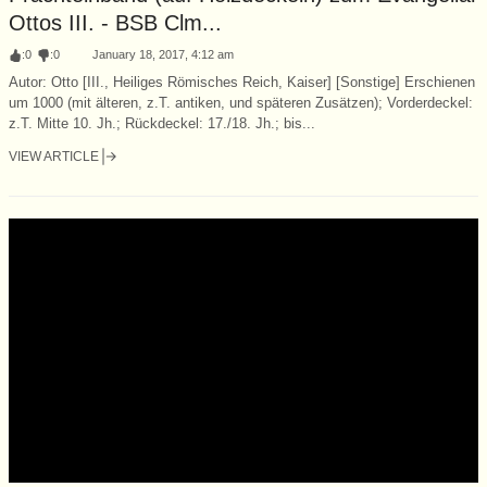
Ottos III. - BSB Clm...
:
0
:
0
January 18, 2017, 4:12 am
Autor: Otto [III., Heiliges Römisches Reich, Kaiser] [Sonstige] Erschienen
um 1000 (mit älteren, z.T. antiken, und späteren Zusätzen); Vorderdeckel:
z.T. Mitte 10. Jh.; Rückdeckel: 17./18. Jh.; bis...
VIEW ARTICLE