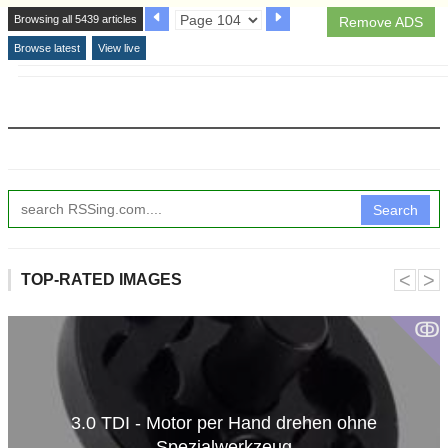
Browsing all 5439 articles
Remove ADS
Browse latest
View live
Search
˂
˃
TOP-RATED IMAGES
ↂ
3.0 TDI - Motor per Hand drehen ohne
Spezialwerkzeug