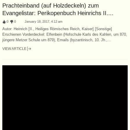
Prachteinband (auf Holzdeckeln) zum
Evangelistar: Perikopenbuch Heinrichs II....
:
0
:
0
January 18, 2017, 4:12 am
Autor: Heinrich [II., Heiliges Römisches Reich, Kaiser] [Sonstige]
Erschienen Vorderdeckel: Elfenbein (Hofschule Karls des Kahlen, um 870,
jüngere Metzer Schule um 879), Emails (byzantinisch, 10. Jh.,...
VIEW ARTICLE