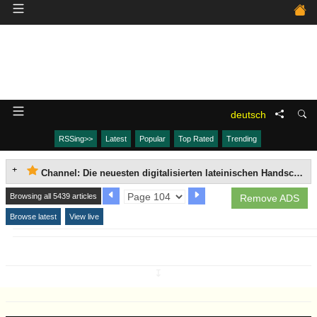
deutsch
RSSing>>
Latest
Popular
Top Rated
Trending
Channel: Die neuesten digitalisierten lateinischen Handschriften aus der Bayerischen Staatsbibliothek
Browsing all 5439 articles
Remove ADS
Browse latest
View live
↧