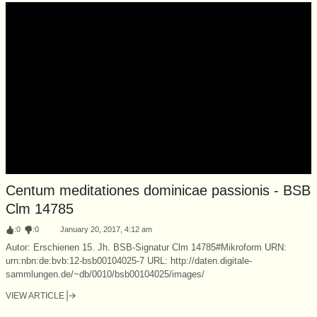
Centum meditationes dominicae passionis - BSB
Clm 14785
:
0
:
0
January 20, 2017, 4:12 am
Autor: Erschienen 15. Jh. BSB-Signatur Clm 14785#Mikroform URN:
urn:nbn:de:bvb:12-bsb00104025-7 URL: http://daten.digitale-
sammlungen.de/~db/0010/bsb00104025/images/
VIEW ARTICLE