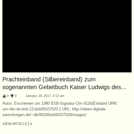
Prachteinband (Silbereinband) zum
sogenannten Gebetbuch Kaiser Ludwigs des...
:
0
:
0
January 18, 2017, 4:12 am
Autor: Erschienen um 1380 BSB-Signatur Clm 6116(Einband URN:
urn:nbn:de:bvb:12-bsb00107520-1 URL: http://daten.digitale-
sammlungen.de/~db/0010/bsb00107520/images/
VIEW ARTICLE