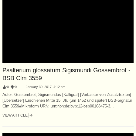
Psalterium glossatum Sigismundi Gossembrot -
BSB Clm 3559
:
0
:
0
January 30, 2017, 4:12 am
Autor: Gossembrot, Sigismundus [Kalligraf] [Verfasser von Zusatztexten]
[Übersetzer] Erschienen Mitte 15. Jh. (um 1452 und später) BSB-Signatur
Clm 3559#Mikroform URN: urn:nbn:de:bvb:12-bsb00108475-3...
VIEW ARTICLE