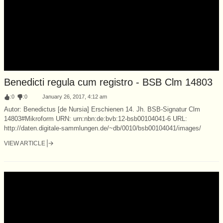
Benedicti regula cum registro - BSB Clm 14803
:
0
:
0
January 26, 2017, 4:12 am
Autor: Benedictus [de Nursia] Erschienen 14. Jh. BSB-Signatur Clm
14803#Mikroform URN: urn:nbn:de:bvb:12-bsb00104041-6 URL:
http://daten.digitale-sammlungen.de/~db/0010/bsb00104041/images/
VIEW ARTICLE