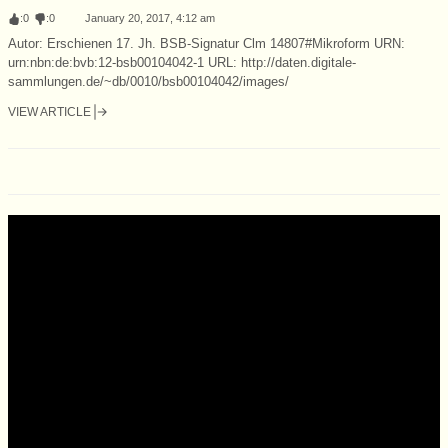
:
0
:
0
January 20, 2017, 4:12 am
Autor: Erschienen 17. Jh. BSB-Signatur Clm 14807#Mikroform URN:
urn:nbn:de:bvb:12-bsb00104042-1 URL: http://daten.digitale-
sammlungen.de/~db/0010/bsb00104042/images/
VIEW ARTICLE