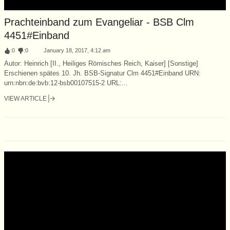
Prachteinband zum Evangeliar - BSB Clm
4451#Einband
:
0
:
0
January 18, 2017, 4:12 am
Autor: Heinrich [II., Heiliges Römisches Reich, Kaiser] [Sonstige]
Erschienen spätes 10. Jh. BSB-Signatur Clm 4451#Einband URN:
urn:nbn:de:bvb:12-bsb00107515-2 URL:...
VIEW ARTICLE