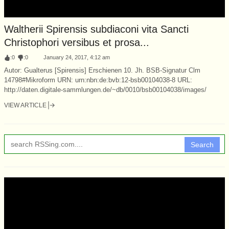
Waltherii Spirensis subdiaconi vita Sancti
Christophori versibus et prosa...
:
0
:
0
January 24, 2017, 4:12 am
Autor: Gualterus [Spirensis] Erschienen 10. Jh. BSB-Signatur Clm
14798#Mikroform URN: urn:nbn:de:bvb:12-bsb00104038-8 URL:
http://daten.digitale-sammlungen.de/~db/0010/bsb00104038/images/
VIEW ARTICLE
Search