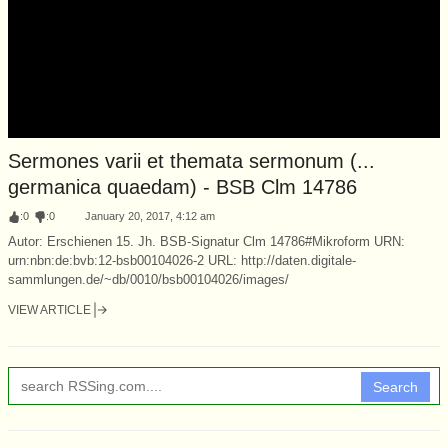
Sermones varii et themata sermonum (...
germanica quaedam) - BSB Clm 14786
:
0
:
0
January 20, 2017, 4:12 am
Autor: Erschienen 15. Jh. BSB-Signatur Clm 14786#Mikroform URN:
urn:nbn:de:bvb:12-bsb00104026-2 URL: http://daten.digitale-
sammlungen.de/~db/0010/bsb00104026/images/
VIEW ARTICLE
Search