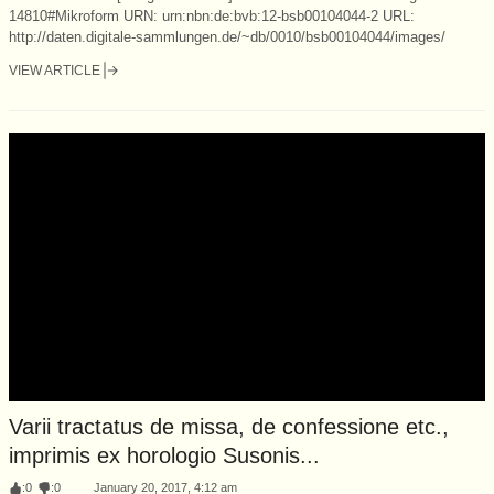
14810#Mikroform URN: urn:nbn:de:bvb:12-bsb00104044-2 URL:
http://daten.digitale-sammlungen.de/~db/0010/bsb00104044/images/
VIEW ARTICLE
Varii tractatus de missa, de confessione etc.,
imprimis ex horologio Susonis...
:
0
:
0
January 20, 2017, 4:12 am