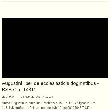
Augustini liber de ecclesiasticis dogmatibus -
BSB Clm 14811
:
0
:
0
January 20, 2017, 4:12 am
Autor: Augustinus, Aurelius Erschienen 15. Jh. BSB-Signatur Clm
14811#Mikroform URN: urn:nbn:de:bvb:12-bsb00104045-7 URL: