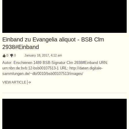
Einband zu Evangelia aliquot - BSB Clm
2938#Einband
:
0
:
0
January 18, 2017, 4:12 am
Autor: Erschienen 1489 BSB-Signatur Clm 2938#Einband URN:
urn:nbn:de:bvb:12-bsb00107513-1 URL: http://daten.digitale-
sammlungen.de/~db/0010/bsb00107513/images/
VIEW ARTICLE