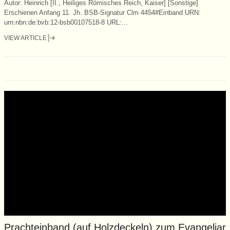
Autor: Heinrich [II., Heiliges Römisches Reich, Kaiser] [Sonstige]
Erschienen Anfang 11. Jh. BSB-Signatur Clm 4454#Einband URN:
urn:nbn:de:bvb:12-bsb00107518-8 URL:...
VIEW ARTICLE
Prachteinband (auf Holzdeckeln) zum Evangeliar