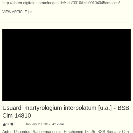
http://daten.digitale-sammlungen.de/~db/0010/bsb00104045/images/
VIEW ARTICLE
Usuardi martyrologium interpolatum [u.a.] - BSB
Clm 14810
:
0
:
0
January 20, 2017, 4:12 am
Autor: Usuardus [Sangermanensis] Erschienen 15. Jh. BSB-Signatur Clm