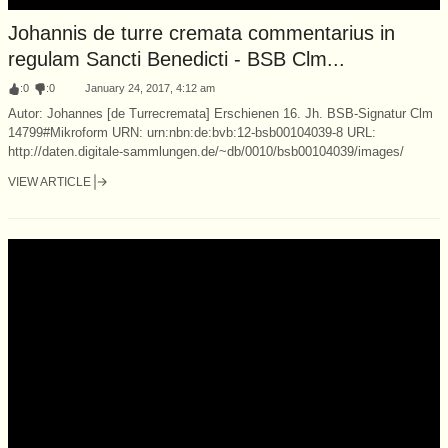
Johannis de turre cremata commentarius in
regulam Sancti Benedicti - BSB Clm...
:
0
:
0
January 24, 2017, 4:12 am
Autor: Johannes [de Turrecremata] Erschienen 16. Jh. BSB-Signatur Clm
14799#Mikroform URN: urn:nbn:de:bvb:12-bsb00104039-8 URL:
http://daten.digitale-sammlungen.de/~db/0010/bsb00104039/images/
VIEW ARTICLE