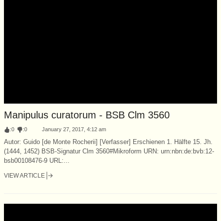
Manipulus curatorum - BSB Clm 3560
:
0
:
0
January 27, 2017, 4:12 am
Autor: Guido [de Monte Rocherii] [Verfasser] Erschienen 1. Hälfte 15. Jh.
(1444, 1452) BSB-Signatur Clm 3560#Mikroform URN: urn:nbn:de:bvb:12-
bsb00108476-9 URL:...
VIEW ARTICLE