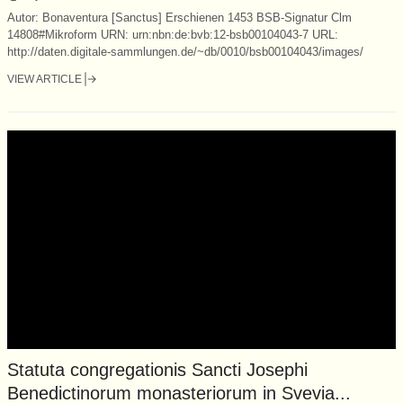
Autor: Bonaventura [Sanctus] Erschienen 1453 BSB-Signatur Clm
14808#Mikroform URN: urn:nbn:de:bvb:12-bsb00104043-7 URL:
http://daten.digitale-sammlungen.de/~db/0010/bsb00104043/images/
VIEW ARTICLE
Statuta congregationis Sancti Josephi
Benedictinorum monasteriorum in Svevia...