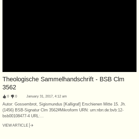
Theologische Sammelhandschrift - BSB Clm
3562
:
0
:
0
January 31, 2017, 4:12 am
Autor: Gossembrot, Sigismundus [Kalligraf] Erschienen Mitte 15. Jh.
(1456) BSB-Signatur Clm 3562#Mikroform URN: urn:nbn:de:bvb:12-
bsb00108477-4 URL:...
VIEW ARTICLE