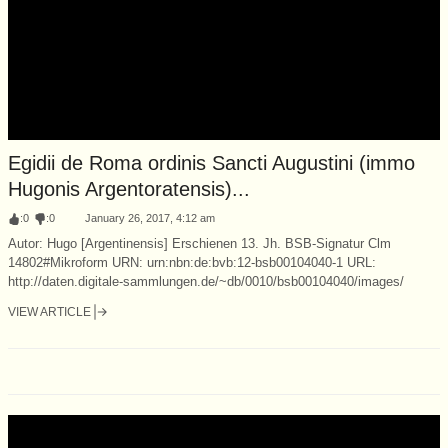
Egidii de Roma ordinis Sancti Augustini (immo
Hugonis Argentoratensis)...
:
0
:
0
January 26, 2017, 4:12 am
Autor: Hugo [Argentinensis] Erschienen 13. Jh. BSB-Signatur Clm
14802#Mikroform URN: urn:nbn:de:bvb:12-bsb00104040-1 URL:
http://daten.digitale-sammlungen.de/~db/0010/bsb00104040/images/
VIEW ARTICLE