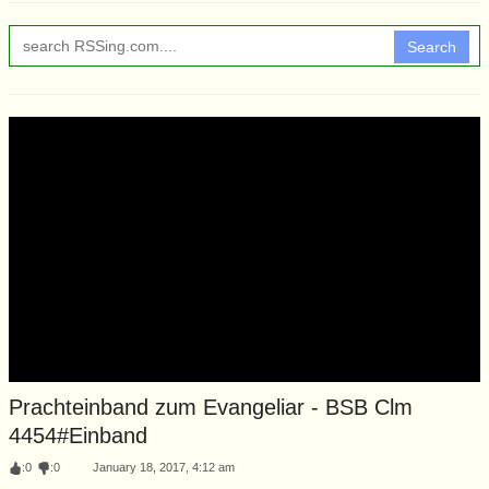
Search
Prachteinband zum Evangeliar - BSB Clm
4454#Einband
:
0
:
0
January 18, 2017, 4:12 am