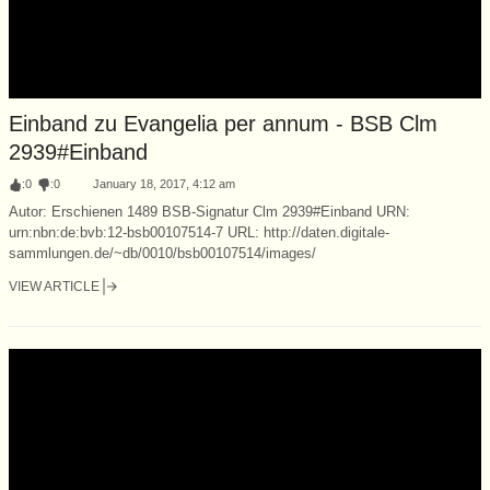
Einband zu Evangelia per annum - BSB Clm
2939#Einband
:
0
:
0
January 18, 2017, 4:12 am
Autor: Erschienen 1489 BSB-Signatur Clm 2939#Einband URN:
urn:nbn:de:bvb:12-bsb00107514-7 URL: http://daten.digitale-
sammlungen.de/~db/0010/bsb00107514/images/
VIEW ARTICLE